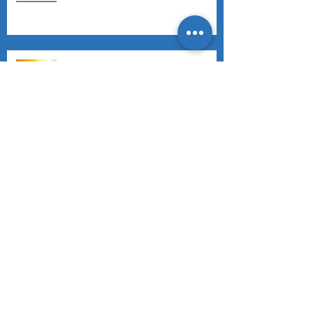
El transporte de carga
LA IMPORTANCIA DE RELAJAR
NUESTRA MENTE
RECOMENDACIONES DE FIN DE
AÑO
¿QUÉ ES LA EDUCACIÓN VIAL?