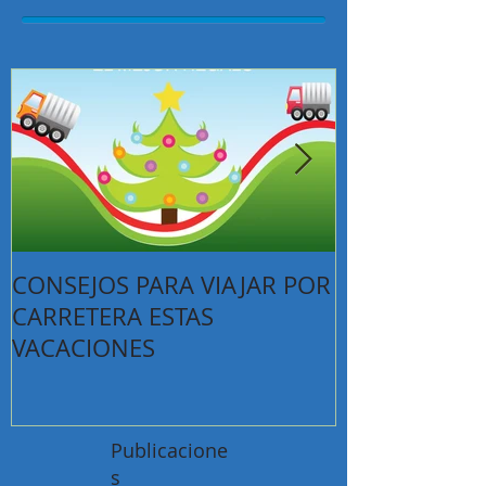
CONSEJOS PARA VIAJAR POR
TIPS PARA E
CARRETERA ESTAS
MUDANZAS
VACACIONES
Publicacione
s