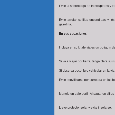
Evite la sobrecarga de interruptores y tab
Evite arrojar colillas encendidas y f
gasolina. 
En sus vacaciones
Incluya en su kit de viajes un botiquín 
Si va a viajar por tierra, tenga clara su r
Si observa poco flujo vehicular en la ví
Evite  movilizarse por carretera en las h
Maneje un bajo perfil. Al pagar en sitio
Lleve protector solar y evite insolarse.