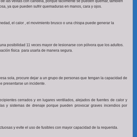
 de las velitas con candela, porque fácilmente se pueden quemar, también 
posa, ya que pueden sufrir quemaduras en manos, cara y ojos.
edad, el calor , el movimiento brusco o una chispa puede generar la 
 una posibilidad 11 veces mayor de lesionarse con pólvora que los adultos. 
ación física  para usarla de manera segura. 
resa sola, procure dejar a un grupo de personas que tengan la capacidad de 
e presentarse un incidente.
cipientes cerrados y en lugares ventilados, alejados de fuentes de calor y 
llas y sistemas de drenaje porque pueden provocar graves incendios por 
ctuosas y evite el uso de fusibles con mayor capacidad de la requerida.