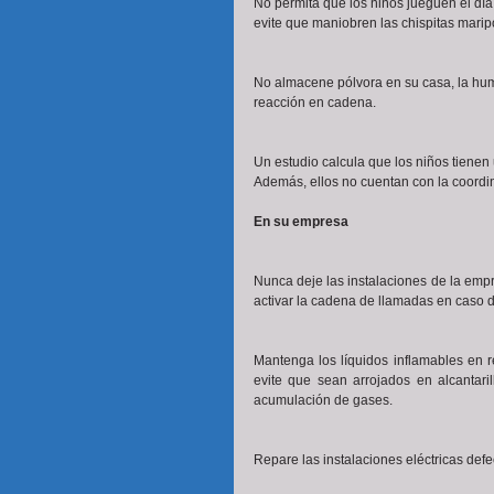
No permita que los niños jueguen el día
evite que maniobren las chispitas mari
No almacene pólvora en su casa, la hum
reacción en cadena.
Un estudio calcula que los niños tienen
Además, ellos no cuentan con la coordin
En su empresa
Nunca deje las instalaciones de la emp
activar la cadena de llamadas en caso d
Mantenga los líquidos inflamables en re
evite que sean arrojados en alcantari
acumulación de gases.
Repare las instalaciones eléctricas defe