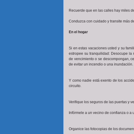
Recuerde que en las calles hay miles d
Conduzca con cuidado y transite más d
En el hogar
Si en estas vacaciones usted y su fami
estropee su tranquilidad: Desocupe la 
de vencimiento o se descompongan, cerc
de evitar un incendio o una inundación.
Y como nadie está exento de los acciden
circuito.
Verifique los seguros de las puertas y v
Infórmele a un vecino de confianza o a u
Organice las fotocopias de los document