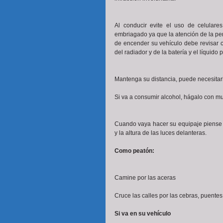
Al conducir evite el uso de celulare
embriagado ya que la atención de la pers
de encender su vehículo debe revisar cin
del radiador y de la batería y el líquido 
Mantenga su distancia, puede necesitar
Si va a consumir alcohol, hágalo con mu
Cuando vaya hacer su equipaje piense en
y la altura de las luces delanteras.
Como peatón:
Camine por las aceras 
Cruce las calles por las cebras, puente
Si va en su vehículo 